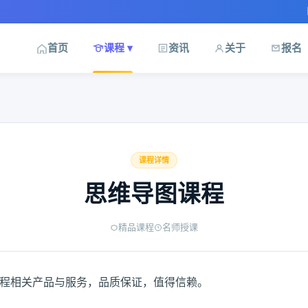
限
首页
课程 ▾
资讯
关于
报名
课程详情
思维导图课程
精品课程
名师授课
程相关产品与服务，品质保证，值得信赖。