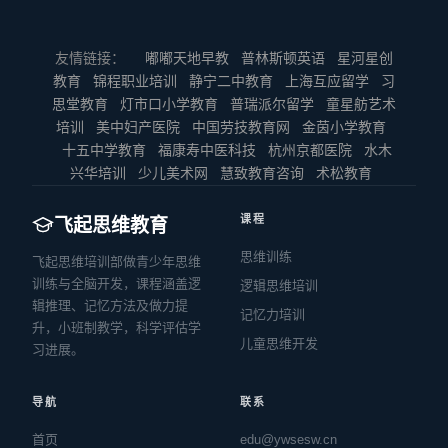
友情链接：
嘟嘟天地早教
普林斯顿英语
星河星创
教育
锦程职业培训
静宁二中教育
上海互应留学
习
思堂教育
灯市口小学教育
普瑞派尔留学
童星舫艺术
培训
美中妇产医院
中国劳技教育网
金茵小学教育
十五中学教育
福康寿中医科技
杭州京都医院
水木
兴华培训
少儿美术网
慧致教育咨询
术松教育
课程
飞起思维教育
思维训练
飞起思维培训部做青少年思维
训练与全脑开发，课程涵盖逻
逻辑思维培训
辑推理、记忆方法及做力提
记忆力培训
升，小班制教学，科学评估学
儿童思维开发
习进展。
导航
联系
首页
edu@ywsesw.cn